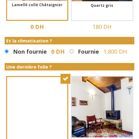
Lamellé collé Châtaignier
Quartz gris
0 DH
180 DH
Et la climatisation ?
Non fournie
0 DH
Fournie
1,800 DH
Une dernière folie ?