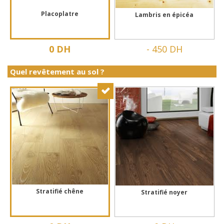
Placoplatre
Lambris en épicéa
0 DH
-
450 DH
Quel revêtement au sol ?
Stratifié chêne
Stratifié noyer