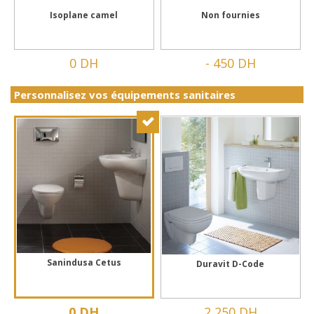
Isoplane camel
Non fournies
0 DH
-
450 DH
Personnalisez vos équipements sanitaires
Sanindusa Cetus
Duravit D-Code
0 DH
2,250 DH