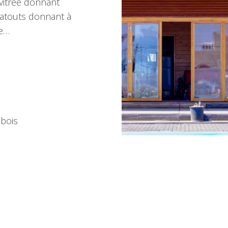
vitrée donnant
’atouts donnant à
ue…
bois